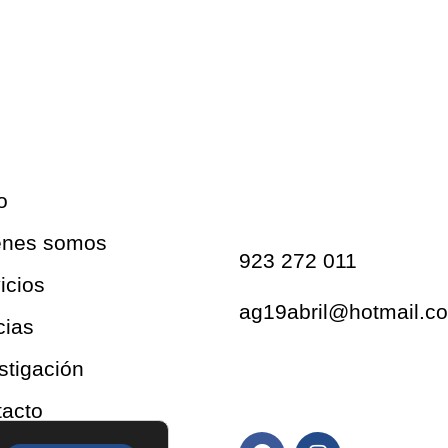
Contacto
o
énes somos
923 272 011
icios
ag19abril@hotmail.c
cias
stigación
Redes sociales
acto