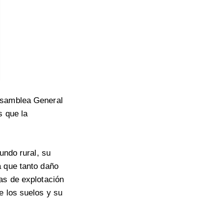
 Asamblea General
s que la
undo rural, su
a que tanto daño
as de explotación
e los suelos y su