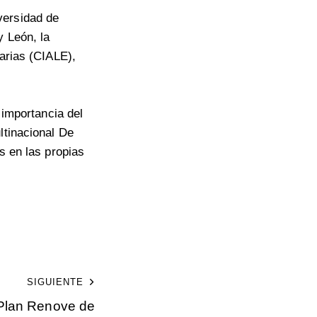
versidad de
y León, la
rarias (CIALE),
 importancia del
ltinacional De
s en las propias
SIGUIENTE
l Plan Renove de