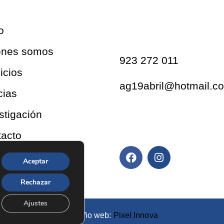
Contacto
o
énes somos
923 272 011
icios
ag19abril@hotmail.c
cias
stigación
Redes sociales
acto
Aceptar
Rechazar
Ajustes
Diseño web:
Pixel Innova