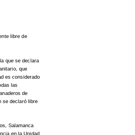
nte libre de
la que se declara
anitario, que
dad es considerado
odas las
ganaderos de
 se declaró libre
tos, Salamanca
ncia en la Unidad