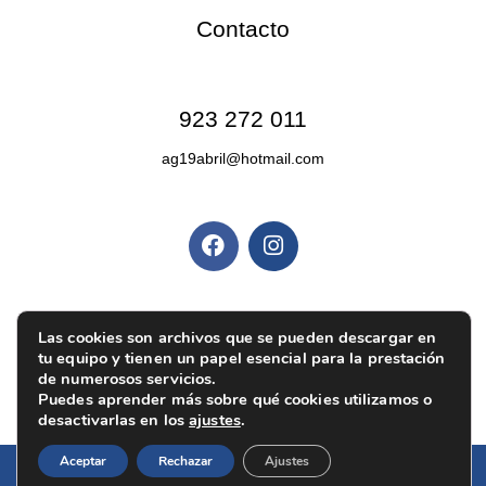
Contacto
Contacto
923 272 011
ag19abril@hotmail.com
Redes sociales
Políticas y privacidad
Política de privacidad
|
Aviso legal
|
Política de
Las cookies son archivos que se pueden descargar en
tu equipo y tienen un papel esencial para la prestación
cookies
|
Ajustes de cookies
de numerosos servicios.
Puedes aprender más sobre qué cookies utilizamos o
desactivarlas en los
ajustes
.
Aceptar
Rechazar
Ajustes
Diseño web:
Pixel Innova