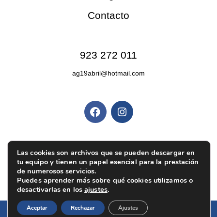
Contacto
Contacto
923 272 011
ag19abril@hotmail.com
Redes sociales
Políticas y privacidad
Las cookies son archivos que se pueden descargar en
Política de privacidad
|
Aviso legal
|
Política de
tu equipo y tienen un papel esencial para la prestación
cookies
|
Ajustes de cookies
de numerosos servicios.
Puedes aprender más sobre qué cookies utilizamos o
desactivarlas en los
ajustes
.
Aceptar
Rechazar
Ajustes
Diseño web:
Pixel Innova