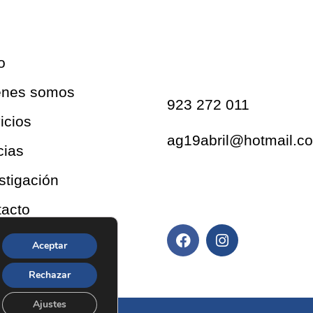
Contacto
o
énes somos
923 272 011
icios
ag19abril@hotmail.c
cias
stigación
Redes sociales
acto
Aceptar
Rechazar
Ajustes