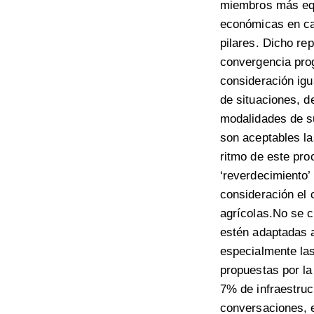
miembros más equi
económicas en cad
pilares. Dicho re
convergencia prog
consideración igu
de situaciones, d
modalidades de su
son aceptables la
ritmo de este pro
‘reverdecimiento’
consideración el 
agrícolas.No se c
estén adaptadas a
especialmente las
propuestas por la
7% de infraestruc
conversaciones, en