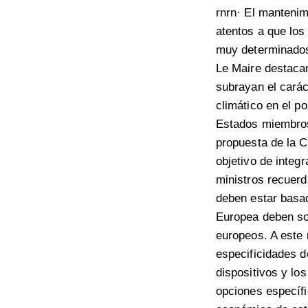
rnrn· El manteni
atentos a que los
muy determinados 
Le Maire destacan
subrayan el carác
climático en el p
Estados miembros
propuesta de la C
objetivo de integ
ministros recuerd
deben estar basad
Europea deben so
europeos. A este 
especificidades de
dispositivos y lo
opciones específic