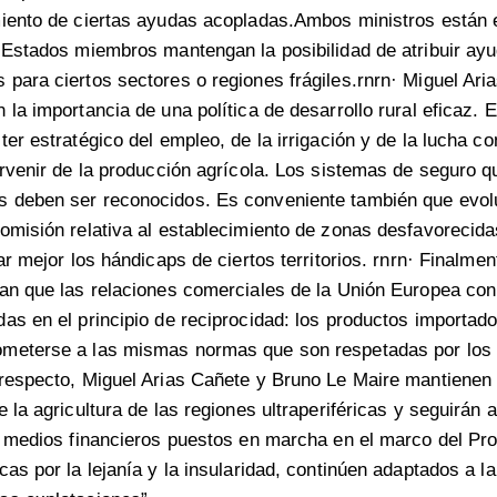
miento de ciertas ayudas acopladas.Ambos ministros están
 Estados miembros mantengan la posibilidad de atribuir ay
para ciertos sectores o regiones frágiles.rnrn· Miguel Ari
 la importancia de una política de desarrollo rural eficaz. 
ter estratégico del empleo, de la irrigación y de la lucha co
orvenir de la producción agrícola. Los sistemas de seguro q
 deben ser reconocidos. Es conveniente también que evol
omisión relativa al establecimiento de zonas desfavorecida
rar mejor los hándicaps de ciertos territorios. rnrn· Finalme
an que las relaciones comerciales de la Unión Europea con
as en el principio de reciprocidad: los productos importado
meterse a las mismas normas que son respetadas por los 
respecto, Miguel Arias Cañete y Bruno Le Maire mantienen
 la agricultura de las regiones ultraperiféricas y seguirán 
s medios financieros puestos en marcha en el marco del P
as por la lejanía y la insularidad, continúen adaptados a la