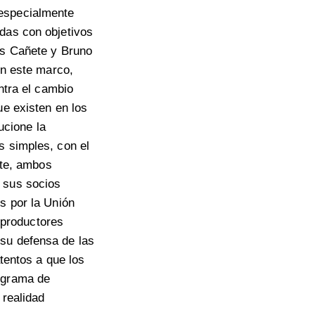
 especialmente
udas con objetivos
as Cañete y Bruno
En este marco,
ntra el cambio
ue existen en los
ucione la
s simples, con el
nte, ambos
 sus socios
s por la Unión
productores
 su defensa de las
atentos a que los
rograma de
 realidad