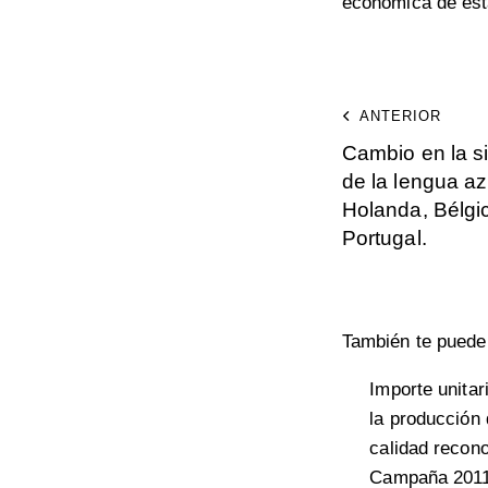
económica de est
ANTERIOR
Cambio en la s
de la lengua az
Holanda, Bélgi
Portugal.
También te puede 
Importe unitar
la producción
calidad recono
Campaña 201