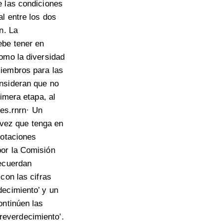
e las condiciones
l entre los dos
n. La
ebe tener en
omo la diversidad
miembros para las
onsideran que no
imera etapa, al
ies.rnrn· Un
a vez que tenga en
lotaciones
por la Comisión
recuerdan
con las cifras
decimiento’ y un
ontinúen las
‘reverdecimiento’.