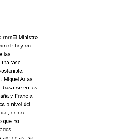
.rnrnEl Ministro
eunido hoy en
e las
 una fase
sostenible,
. Miguel Arias
 basarse en los
paña y Francia
s a nivel del
tual, como
o que no
cados
s agrícolas, se