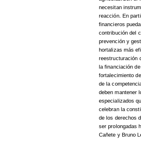
necesitan instru
reacción. En part
financieros pueda
contribución del 
prevención y gest
hortalizas más ef
reestructuración 
la financiación d
fortalecimiento d
de la competencia
deben mantener l
especializados q
celebran la consti
de los derechos d
ser prolongadas h
Cañete y Bruno Le