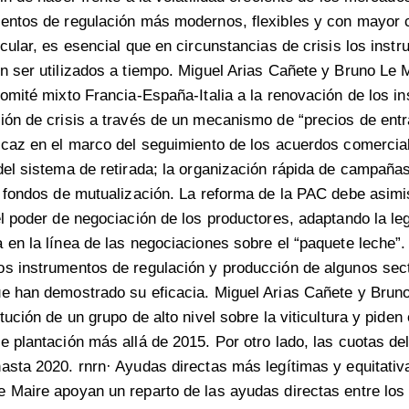
mentos de regulación más modernos, flexibles y con mayor 
icular, es esencial que en circunstancias de crisis los inst
n ser utilizados a tiempo. Miguel Arias Cañete y Bruno Le M
comité mixto Francia-España-Italia a la renovación de los i
ión de crisis a través de un mecanismo de “precios de entr
icaz en el marco del seguimiento de los acuerdos comercia
del sistema de retirada; la organización rápida de campaña
e fondos de mutualización. La reforma de la PAC debe asimi
el poder de negociación de los productores, adaptando la le
 en la línea de las negociaciones sobre el “paquete leche”.
os instrumentos de regulación y producción de algunos sec
ue han demostrado su eficacia. Miguel Arias Cañete y Brun
tución de un grupo de alto nivel sobre la viticultura y pide
e plantación más allá de 2015. Por otro lado, las cuotas d
asta 2020. rnrn· Ayudas directas más legítimas y equitativ
 Maire apoyan un reparto de las ayudas directas entre los