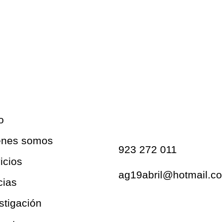
Contacto
o
énes somos
923 272 011
icios
ag19abril@hotmail.c
cias
stigación
Redes sociales