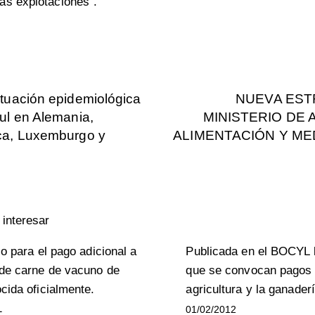
as explotaciones”.
ituación epidemiológica
NUEVA EST
ul en Alemania,
MINISTERIO DE 
ca, Luxemburgo y
ALIMENTACIÓN Y ME
interesar
io para el pago adicional a
Publicada en el BOCYL l
 de carne de vacuno de
que se convocan pagos d
cida oficialmente.
agricultura y la ganader
1
01/02/2012