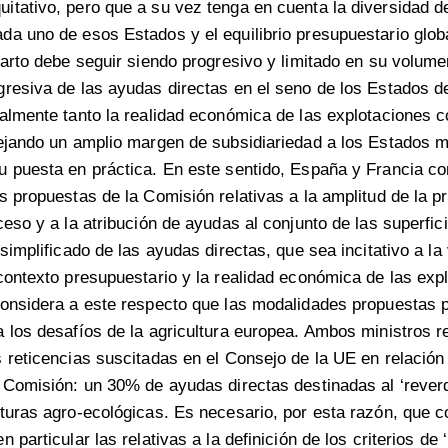
tativo, pero que a su vez tenga en cuenta la diversidad d
a uno de esos Estados y el equilibrio presupuestario globa
parto debe seguir siendo progresivo y limitado en su volume
resiva de las ayudas directas en el seno de los Estados d
almente tanto la realidad económica de las explotaciones c
ejando un amplio margen de subsidiariedad a los Estados 
 puesta en práctica. En este sentido, España y Francia c
s propuestas de la Comisión relativas a la amplitud de la pr
ceso y a la atribución de ayudas al conjunto de las superfic
 simplificado de las ayudas directas, que sea incitativo a l
contexto presupuestario y la realidad económica de las exp
onsidera a este respecto que las modalidades propuestas 
 los desafíos de la agricultura europea. Ambos ministros 
 reticencias suscitadas en el Consejo de la UE en relación 
 Comisión: un 30% de ayudas directas destinadas al ‘rever
turas agro-ecológicas. Es necesario, por esta razón, que c
 particular las relativas a la definición de los criterios de 