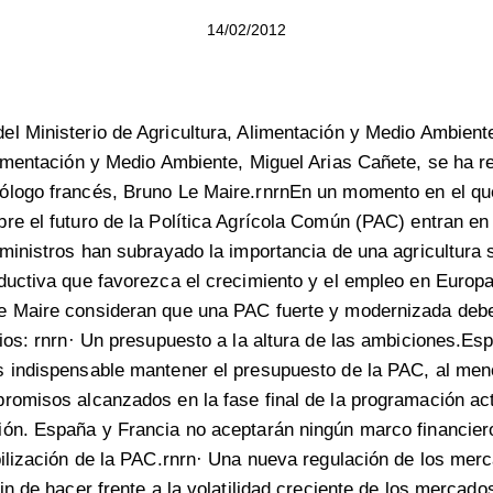
14/02/2012
l Ministerio de Agricultura, Alimentación y Medio Ambiente
limentación y Medio Ambiente, Miguel Arias Cañete, se ha r
ólogo francés, Bruno Le Maire.rnrnEn un momento en el qu
re el futuro de la Política Agrícola Común (PAC) entran en
 ministros han subrayado la importancia de una agricultura 
ductiva que favorezca el crecimiento y el empleo en Europa
e Maire consideran que una PAC fuerte y modernizada debe
pios: rnrn· Un presupuesto a la altura de las ambiciones.Es
 indispensable mantener el presupuesto de la PAC, al meno
romisos alcanzados en la fase final de la programación ac
ión. España y Francia no aceptarán ningún marco financier
bilización de la PAC.rnrn· Una nueva regulación de los mer
in de hacer frente a la volatilidad creciente de los mercado