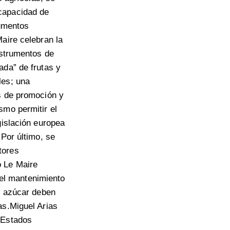
capacidad de
rumentos
aire celebran la
nstrumentos de
ada” de frutas y
les; una
s de promoción y
smo permitir el
gislación europea
 Por último, se
tores
o Le Maire
n el mantenimiento
el azúcar deben
as.Miguel Arias
 Estados