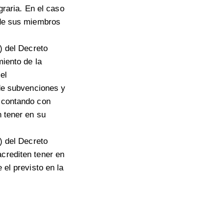
graria. En el caso
 de sus miembros
) del Decreto
miento de la
el
 de subvenciones y
n contando con
n tener en su
) del Decreto
crediten tener en
 el previsto en la