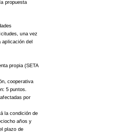
la propuesta
idades
icitudes, una vez
 aplicación del
uenta propia (SETA
ón, cooperativa
n: 5 puntos.
 afectadas por
rá la condición de
eciocho años y
el plazo de