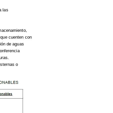
a las
lmacenamiento,
 que cuenten con
ción de aguas
Conferencia
uras.
isternas o