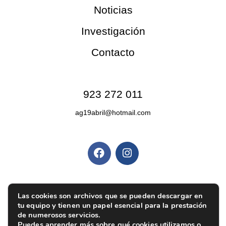
Noticias
Investigación
Contacto
Contacto
923 272 011
ag19abril@hotmail.com
Redes sociales
Políticas y privacidad
Política de privacidad
|
Aviso legal
|
Política de
Las cookies son archivos que se pueden descargar en
tu equipo y tienen un papel esencial para la prestación
cookies
|
Ajustes de cookies
de numerosos servicios.
Puedes aprender más sobre qué cookies utilizamos o