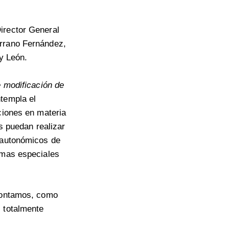
irector General
errano Fernández,
 y León.
e modificación de
templa el
ciones en materia
os puedan realizar
y autonómicos de
amas especiales
 contamos, como
s totalmente