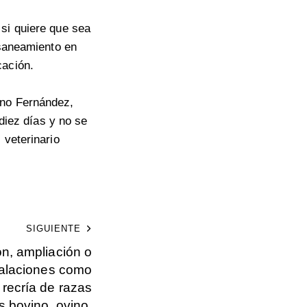
 si quiere que sea
 saneamiento en
cación.
ano Fernández,
 diez días y no se
 veterinario
SIGUIENTE
n, ampliación o
talaciones como
recría de razas
s bovino, ovino,