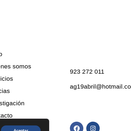
Contacto
o
énes somos
923 272 011
icios
ag19abril@hotmail.c
cias
stigación
Redes sociales
acto
Aceptar